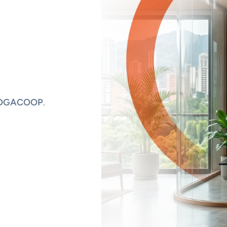
OGACOOP
.