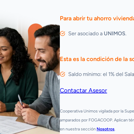
Para abrir tu ahorro viviend
Ser asociado a
UNIMOS
.
Esta es la condición de la s
Saldo mínimo: el 1% del Sa
Contactar Asesor
Cooperativa Unimos vigilada por la Sup
amparados por FOGACOOP. Aplican térmi
en nuestra sección
Nosotros
.